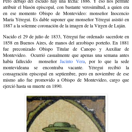
Pero debajo del escudo hay una fecha: 1886. Y eso nos permite
atribuir el blasón episcopal, con bastante verosimiltud, a quien era
en ese momento Obispo de Montevideo: monseñor Inocencio
María Yéregui. Es dable suponer que monseñor Yéregui asistió en
1887 a la solemne coronación de la imagen de la Virgen de Luján.
Nacido el 29 de julio de 1833, Yéregui fue ordenado sacerdote en
1858 en Buenos Aires, de manos del arzobispo porteño. En 1881
fue preconizado Obispo Titular de Canopo y Auxiliar de
Montevideo. Ocurrió casualmente que apenas una semana antes
había fallecido monseñor
Jacinto Vera
, por lo que la sede
montevideana se encontraba vacante. Yéregui r
ecibió la
consagración episcopal en septiembre, pero en
noviembre de ese
mismo año fue promovido a Obispo de Montevideo, cargo que
ejerció hasta su muerte en 1890.