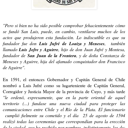
"Pero si bien no ha sido posible comprobar fehacientemente cómo
se fundó San Luis, puede, en cambio, ventilarse muchos de los
actos que produjeron esta fundación. Lo indiscutible es que su
fundador fue don
Luis Jufré de Loaiza y Meneses
, también
llamado
Luis Jofre y Aguirre
,
hijo de don Juan Jufré y Montesa,
fundador de
San Juan de la Frontera
, y de doña Constanza de
Meneses y Aguirre, hija del afamado conquistador don Francisco
de Aguirre".
En 1591, el entonces Gobernador y Capitán General de Chile
nombró a Luis Jufré como su lugarteniente de Capitán General,
Corregidor y Justicia Mayor de la provincia de Cuyo, y más tarde
"le ordenó, expresamente, que en la parte oriental de aquel
territorio (...) fundase una nueva ciudad para proteger las
comunicaciones entre Chile y el Río de la Plata. El funcionario
cumplió fielmente su cometido y el día
25 de agosto de 1594
realizó todas las ceremonias que correspondían para la erección
de la ciudad, que ha recibido por nombres, indistintamente, los de: