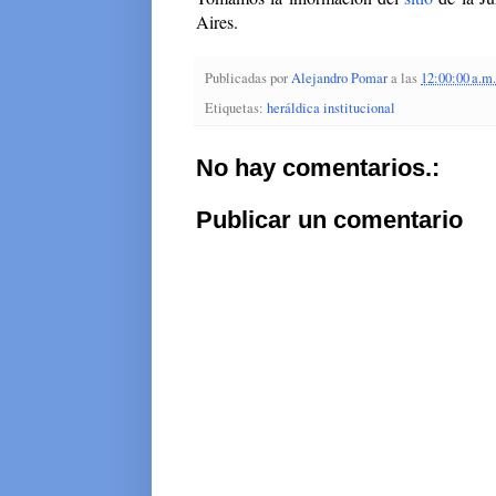
Aires.
Publicadas por
Alejandro Pomar
a las
12:00:00 a.m.
Etiquetas:
heráldica institucional
No hay comentarios.:
Publicar un comentario