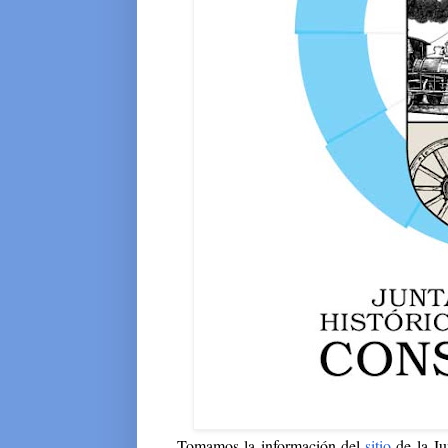
Tomamos la información del
sitio
de la Ju