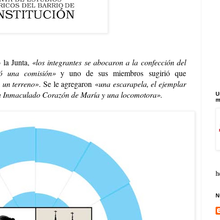
 la Junta,
«los integrantes se abocaron a la confección del
mó una comisión
»
y uno de sus miembros
sugirió que
e un terreno
»
. Se le agregaron
«
una escarapela, el ejemplar
esia Inmaculado Corazón de María y una locomotora
»
.
U
m
h
N